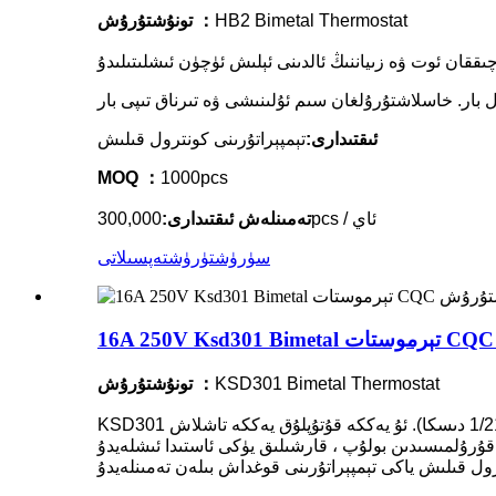
HB2 Bimetal Thermostat
تونۇشتۇرۇش ：
ئىقتىدارى:
تېمپېراتۇرىنى كونترول قىلىش
MOQ ：
1000pcs
300,000pcs / ئاي
تەمىنلەش ئىقتىدارى:
سۈرۈشتۈرۈش
تەپسىلاتى
KSD301 Bimetal Thermostat
تونۇشتۇرۇش ：
KSD301 يۈرۈشلۈك رەسىم-ھەرىكەت بىمېتال تېرموستات بىر خىل كىچىك تىپتىكى گىرىم بويۇملىرى ھىم ئېتىلگەن بىمېتال تېرموستات (1/211 دىسكا). ئۇ يەككە قۇتۇپلۇق يەككە تاشلاش
قۇرۇلمىسىدىن بولۇپ ، قارشىلىق يۈكى ئاستىدا ئىشلەيدۇ. KSD301 ئىككى ئۆلچەملىك تېرمو ھالىتى كۆپ خىل ئىخچام تىپتىكى ئائىلە ئېلېكتر سايمانلىرىدا ئاپتوماتىك ئەسلىگە كەلتۈرۈش ياكى