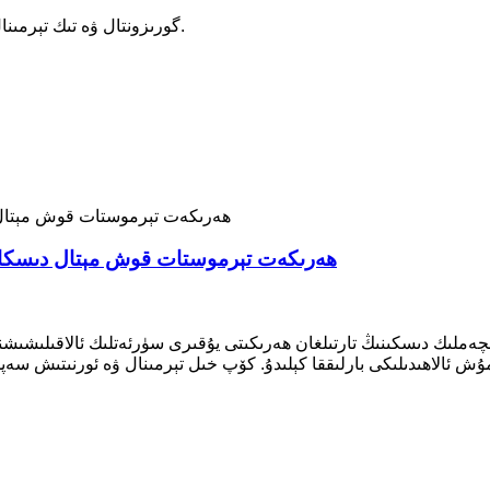
گورىزونتال ۋە تىك تېرمىنال بار. خاسلاشتۇرۇلغان سىم ئۇلىنىشى ۋە تىرناق تىپى بار.
3/4 دىيۇملۇق Snap ھەرىكەت تېرموستات قوش مېتا