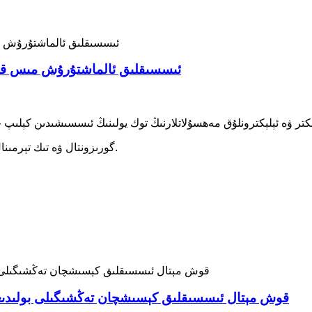
HB-2 HBTEM ئىسسىقلىق ئالماشتۇرۇش م
گورىزونتال ۋە تىك تېرمىنال بار. خاسلاشتۇرۇلغان سىم ئۇلىنىشى ۋە تىرناق تىپى بار.
HB-2 قوش مېتال ئىسسىقلىق كېسىشچان تەڭشىگىلى بولىد