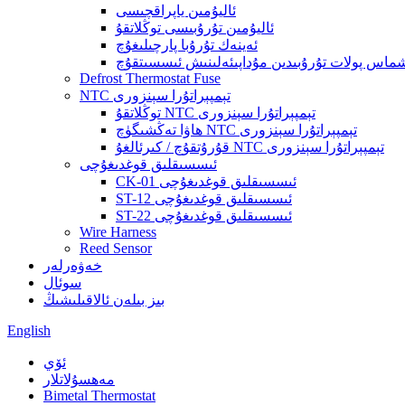
ئاليۇمىن ياپراقچىسى
ئاليۇمىن تۇرۇبىسى توڭلاتقۇ
ئەينەك تۇرۇبا پارچىلىغۇچ
شماس پولات تۇرۇبىدىن مۇداپىئەلىنىش ئىسسىتقۇچ
Defrost Thermostat Fuse
NTC تېمپېراتۇرا سېنزورى
توڭلاتقۇ NTC تېمپېراتۇرا سېنزورى
ھاۋا تەڭشىگۈچ NTC تېمپېراتۇرا سېنزورى
قۇرۇتقۇچ / كىرئالغۇ NTC تېمپېراتۇرا سېنزورى
ئىسسىقلىق قوغدىغۇچى
CK-01 ئىسسىقلىق قوغدىغۇچى
ST-12 ئىسسىقلىق قوغدىغۇچى
ST-22 ئىسسىقلىق قوغدىغۇچى
Wire Harness
Reed Sensor
خەۋەرلەر
سوئال
بىز بىلەن ئالاقىلىشىڭ
English
ئۆي
مەھسۇلاتلار
Bimetal Thermostat