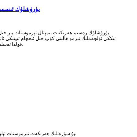
16A 250V Snap ھەرىكەت تې
قولدا ئەسلىگە كەلتۈرۈش ئارقىلىق كەڭ كۆلەمدە ئىشلىتىلىپ ، تېمپېراتۇرىنى كونترول قىلىش ياكى تېمپېراتۇرىنى قوغداش بىلەن تەمىنلەيدۇ.
بۇ سۈرەتلىك ھەرىكەت تېرموستات ئېلېكتر ۋە ئېلېكترونلۇق مەھسۇلاتلارنىڭ توك يولىنىڭ ئىسسىشىدىن كېلىپ چىققان ئوت ۋە زىياننىڭ ئالدىنى ئېلىش ئۈچۈن ئىشلىتىلىدۇ.