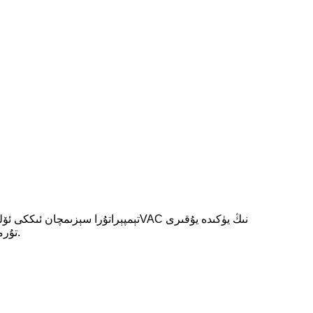
تۇرمۇش ئالاھىدىلىكى بارلىققا كېلىدۇ. كۆپ خىل تېرمىنال ۋە ئورنىتىش سەپلىمىلىرى بار ، سىزگە ئەڭ چوڭ لايىھە جانلىقلىقىنى بېرىدۇ.