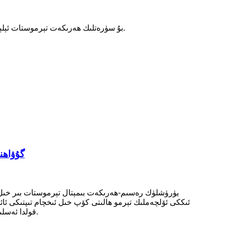
بۇ سۈرەتلىك ھەرىكەت تېرموستات ئېلېكتر ۋە ئېلېكترونلۇق مەھسۇلاتلارنىڭ توك يولىنىڭ ئىسسىشىدىن كېلىپ چىققان ئوت ۋە زىياننىڭ ئالدىنى ئېلىش ئۈچۈن ئىشلىتىلىدۇ.
01 Bimetal
قولدا ئەسلىگە كەلتۈرۈش ئارقىلىق كەڭ كۆلەمدە ئىشلىتىلىپ ، تېمپېراتۇرىنى كونترول قىلىش ياكى تېمپېراتۇرىنى قوغداش بىلەن تەمىنلەيدۇ.