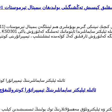
رموستات Ksd 301 يۈرۈشلۈك ئىسسىقلىق كېسىش تەڭشىگىلى بولىدىغان بىمېتال تېرموستات
HB-2 Bimetallic Thermostat Switch -SPDT ئائىلە ئېلېكتر سايمانلىرىنىڭ تېمپېراتۇرا كونتروللىغۇچ