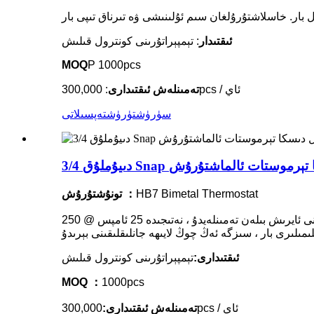
ئىقتىدار
: تېمپېراتۇرىنى كونترول قىلىش
MOQ
P 1000pcs
: 300,000pcs / ئاي
تەمىنلەش ئىقتىدارى
سۈرۈشتۈرۈش
تەپسىلاتى
ل دىسكا تېرموستات ئالماشتۇرۇش
HB7 Bimetal Thermostat
تونۇشتۇرۇش ：
تېمپېراتۇرا سېزىمچان ئىككى ئۆلچەملىك دىسكىنىڭ تارتىلغان ھەرىكىتى يۇقىرى سۈرئەتلىك ئالاقىلىشىشنى ئايرىش بىلەن تەمىنلەيدۇ ، نەتىجىدە 25 ئامپس @ 250VAC نىڭ يۈكىدە يۇقىرى
ئىقتىدارى:
تېمپېراتۇرىنى كونترول قىلىش
MOQ ：
1000pcs
300,000pcs / ئاي
تەمىنلەش ئىقتىدارى: