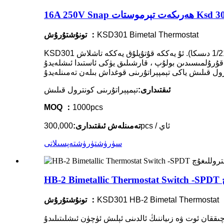
KSD301 Bimetal Thermostat
تونۇشتۇرۇش ：
KSD301 يۈرۈشلۈك رەسىم-ھەرىكەت بىمېتال تېرموستات بىر خىل كىچىك تىپتىكى گىرىم بويۇملىرى ھىم ئېتىلگەن بىمېتال تېرموستات (1/211 دىسكا). ئۇ يەككە قۇتۇپلۇق يەككە تاشلاش
قۇرۇلمىسىدىن بولۇپ ، قارشىلىق يۈكى ئاستىدا ئىشلەيدۇ. KSD301 ئىككى ئۆلچەملىك تېرمو ھالىتى كۆپ خىل ئىخچام تىپتىكى ئائىلە ئېلېكتر سايمانلىرىدا ئاپتوماتىك ئەسلىگە كەلتۈرۈش ياكى
ئىقتىدارى:
تېمپېراتۇرىنى كونترول قىلىش
MOQ ：
1000pcs
300,000pcs / ئاي
تەمىنلەش ئىقتىدارى:
سۈرۈشتۈرۈش
تەپسىلاتى
KSD301 HB-2 Bimetal Thermostat
تونۇشتۇرۇش ：