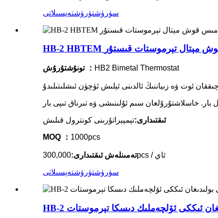
سۈرۈشتۈرۈش
تەپسىلاتى
ىس قوش مېتال تېرموستات قىستۇر
HB2 Bimetal Thermostat
تونۇشتۇرۇش ：
ئىقتىدارى:
تېمپېراتۇرىنى كونترول قىلىش
MOQ ：
1000pcs
300,000pcs / ئاي
تەمىنلەش ئىقتىدارى:
سۈرۈشتۈرۈش
تەپسىلاتى
ىغان ئىككى ئۆلچەملىك دىسكا تېرموستات