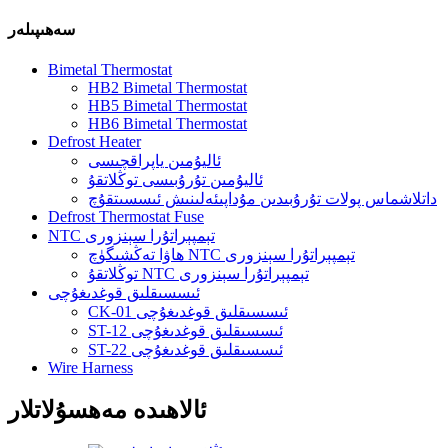
سەھىپىلەر
Bimetal Thermostat
HB2 Bimetal Thermostat
HB5 Bimetal Thermostat
HB6 Bimetal Thermostat
Defrost Heater
ئاليۇمىن ياپراقچىسى
ئاليۇمىن تۇرۇبىسى توڭلاتقۇ
داتلاشماس پولات تۇرۇبىدىن مۇداپىئەلىنىش ئىسسىتقۇچ
Defrost Thermostat Fuse
NTC تېمپېراتۇرا سېنزورى
ھاۋا تەڭشىگۈچ NTC تېمپېراتۇرا سېنزورى
توڭلاتقۇ NTC تېمپېراتۇرا سېنزورى
ئىسسىقلىق قوغدىغۇچى
CK-01 ئىسسىقلىق قوغدىغۇچى
ST-12 ئىسسىقلىق قوغدىغۇچى
ST-22 ئىسسىقلىق قوغدىغۇچى
Wire Harness
ئالاھىدە مەھسۇلاتلار