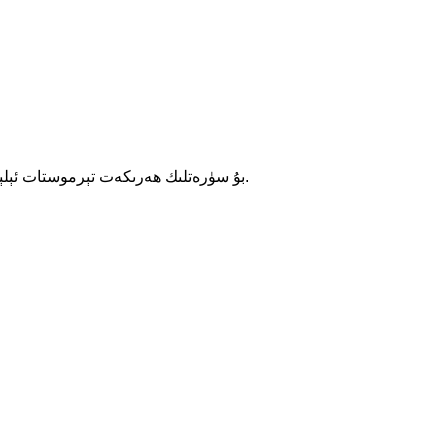
بۇ سۈرەتلىك ھەرىكەت تېرموستات ئېلېكتر ۋە ئېلېكترونلۇق مەھسۇلاتلارنىڭ توك يولىنىڭ ئىسسىشىدىن كېلىپ چىققان ئوت ۋە زىياننىڭ ئالدىنى ئېلىش ئۈچۈن ئىشلىتىلىدۇ.