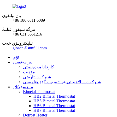
يان تېلېفون
+86 186 6311 6089
بىزگە تېلېفون قىلىڭ
+86 631 5651216
ئېلېكترونلۇق خەت
gibson@sunfull.com
ئۆي
بىز ھەققىدە
كارخانا مەدەنىيىتى
مۇھىت
شىركەت تارىخى
شىركەت سالاھىيىتى ۋە شەرەپ گۇۋاھنامىسى
مەھسۇلاتلار
Bimetal Thermostat
HB2 Bimetal Thermostat
HB5 Bimetal Thermostat
HB6 Bimetal Thermostat
HB7 Bimetal Thermostat
Defrost Heater