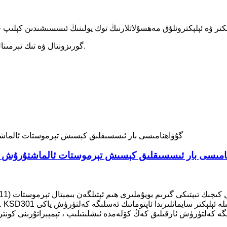
گورىزونتال ۋە تىك تېرمىنال بار. خاسلاشتۇرۇلغان سىم ئۇلىنىشى ۋە تىرناق تىپى بار.
16A 250V Ksd3 تېرموستات CQC گۇۋاھنامىسى بار ئىسسىقلىق كېسىش تېرموستات ئالماشتۇرۇش