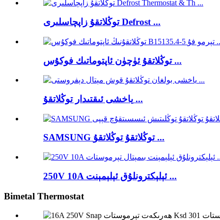
توڭلاتقۇ زاپچاسلىرى Defrost ...
توڭلاتقۇ ئۈچۈن ئاپتوماتىك فوكۇس ...
ياخشى ئىقتىدار توڭلاتقۇ ...
SAMSUNG توڭلاتقۇ توڭلاتقۇ ...
250V 10A ئېلېكترونلۇق ئېلېمېنت ...
Bimetal Thermostat